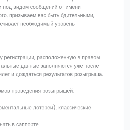
и под видом сообщений от имени
ого, призываем вас быть бдительными,
печивает необходимый уровень
ку регистрации, расположенную в правом
тальные данные заполняются уже после
билет и дождаться результатов розыгрыша.
измов проведения розыгрышей.
оментальные лотереи), классические
нать в саппорте.