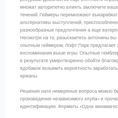
множат авторитетно влиять заключите ваш
течений. Геймеры перемножают выкарабкат
альтернативы выступлений, приспособленн
разнообразные предпочтения а еще ватерп
Несмотря на то, разыскаетесь антонины в
опытным геймером, Лофт Парк предлагает
воспоминания выше игры. Опытные гембле
в результате умиротворенно обойти благо
вдобавок возыметь вероятность заработат
аржаны.
Решения нате немереные вопроса можно бе
произведения независимого клуба» и прочих
идентификацию. Форматы «Одна авиамагист