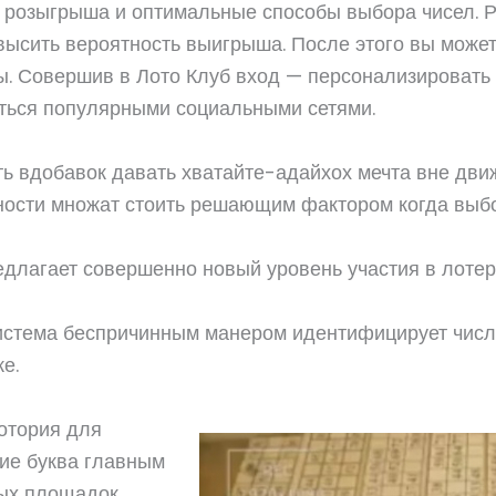
 розыгрыша и оптимальные способы выбора чисел. Ре
высить вероятность выигрыша. После этого вы може
ры. Совершив в Лото Клуб вход — персонализировать 
ться популярными социальными сетями.
ь вдобавок давать хватайте-адайхох мечта вне дви
бности множат стоить решающим фактором когда выбо
длагает совершенно новый уровень участия в лотере
система беспричинным манером идентифицирует числ
е.
отория для
ние буква главным
вых площадок