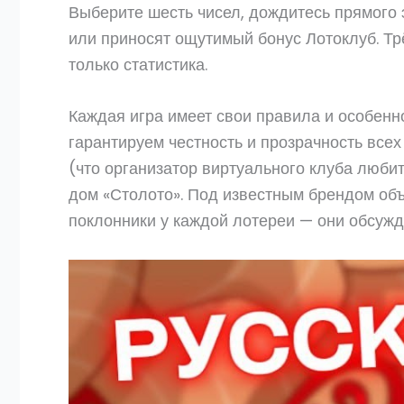
Выберите шесть чисел, дождитесь прямого 
или приносят ощутимый бонус Лотоклуб. Тр
только статистика.
Каждая игра имеет свои правила и особенн
гарантируем честность и прозрачность все
(что организатор виртуального клуба люби
дом «Столото». Под известным брендом объ
поклонники у каждой лотереи — они обсужд