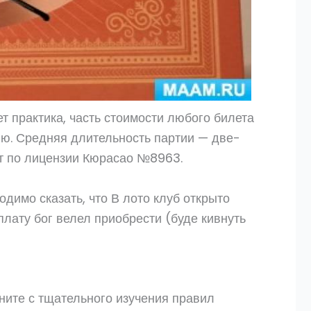
т практика, часть стоимости любого билета
ию. Средняя длительность партии — две-
ет по лицензии Кюрасао №8963.
димо сказать, что В лото клуб открыто
лату бог велел приобрести (буде кивнуть
ните с тщательного изучения правил