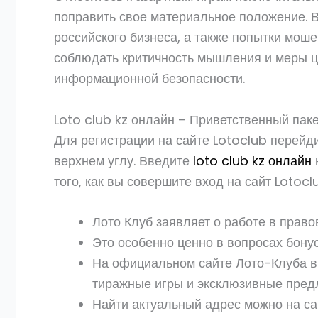
поправить свое материальное положение. 
российского бизнеса, а также попытки мош
соблюдать критичность мышления и меры ц
информационной безопасности.
Loto club kz онлайн – Приветственный пак
Для регистрации на сайте Lotoclub перейд
верхнем углу. Введите
loto club kz онлайн
того, как вы совершите вход на сайт Lotoc
Лото Клуб заявляет о работе в пра
Это особенно ценно в вопросах бону
На официальном сайте Лото-Клуба в
тиражные игры и эксклюзивные пред
Найти актуальный адрес можно на сай