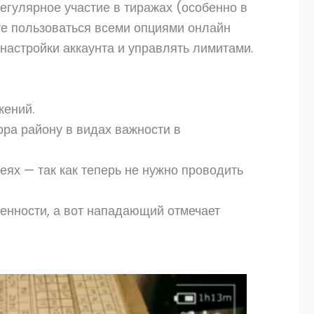
гулярное участие в тиражах (особенно в
те пользоваться всеми опциями онлайн
настройки аккаунта и управлять лимитами.
жений.
ра району в видах важности в
ях — так как теперь не нужно проводить
енности, а вот нападающий отмечает