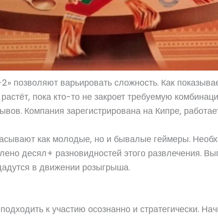
2» позволяют варьировать сложность. Как показывае
 растёт, пока кто-то не закроет требуемую комбинац
ывов. Компания зарегистрирована на Кипре, работа
асывают как молодые, но и бывалые геймеры. Необхо
лено десял+ разновидностей этого развлечения. Вып
дадутся в движении розыгрыша.
одходить к участию осознанно и стратегически. Нач