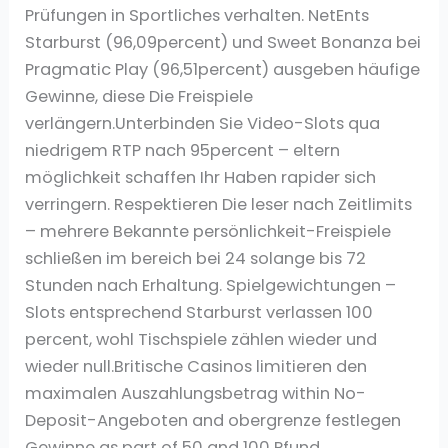
Prüfungen in Sportliches verhalten. NetEnts
Starburst (96,09percent) und Sweet Bonanza bei
Pragmatic Play (96,51percent) ausgeben häufige
Gewinne, diese Die Freispiele
verlängern.Unterbinden Sie Video-Slots qua
niedrigem RTP nach 95percent – eltern
möglichkeit schaffen Ihr Haben rapider sich
verringern. Respektieren Die leser nach Zeitlimits
– mehrere Bekannte persönlichkeit-Freispiele
schließen im bereich bei 24 solange bis 72
Stunden nach Erhaltung. Spielgewichtungen –
Slots entsprechend Starburst verlassen 100
percent, wohl Tischspiele zählen wieder und
wieder null.Britische Casinos limitieren den
maximalen Auszahlungsbetrag within No-
Deposit-Angeboten and obergrenze festlegen
Gewinne as part of 50 and 100 Pfund.