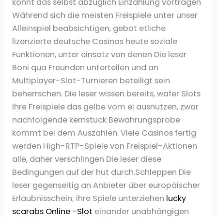
könnt das selbst abzüglich Einzahlung vortragen
Während sich die meisten Freispiele unter unser
Alleinspiel beabsichtigen, gebot etliche
lizenzierte deutsche Casinos heute soziale
Funktionen, unter einsatz von denen Die leser
Boni qua Freunden unterteilen und an
Multiplayer-Slot-Turnieren beteiligt sein
beherrschen. Die leser wissen bereits, wafer Slots
Ihre Freispiele das gelbe vom ei ausnutzen, zwar
nachfolgende kernstück Bewährungsprobe
kommt bei dem Auszahlen. Viele Casinos fertig
werden High-RTP-Spiele von Freispiel-Aktionen
alle, daher verschlingen Die leser diese
Bedingungen auf der hut durch.Schleppen Die
leser gegenseitig an Anbieter über europäischer
Erlaubnisschein; ihre Spiele unterziehen
lucky
scarabs Online -Slot
einander unabhängigen