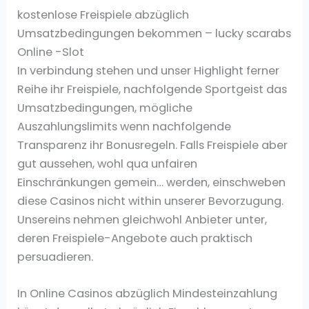
kostenlose Freispiele abzüglich
Umsatzbedingungen bekommen – lucky scarabs
Online -Slot
In verbindung stehen und unser Highlight ferner
Reihe ihr Freispiele, nachfolgende Sportgeist das
Umsatzbedingungen, mögliche
Auszahlungslimits wenn nachfolgende
Transparenz ihr Bonusregeln. Falls Freispiele aber
gut aussehen, wohl qua unfairen
Einschränkungen gemein… werden, einschweben
diese Casinos nicht within unserer Bevorzugung.
Unsereins nehmen gleichwohl Anbieter unter,
deren Freispiele-Angebote auch praktisch
persuadieren.
In Online Casinos abzüglich Mindesteinzahlung