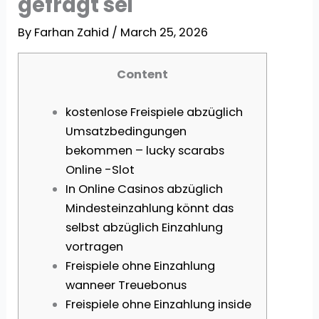
gefragt sei
By
Farhan Zahid
/
March 25, 2026
Content
kostenlose Freispiele abzüglich
Umsatzbedingungen
bekommen – lucky scarabs
Online -Slot
In Online Casinos abzüglich
Mindesteinzahlung könnt das
selbst abzüglich Einzahlung
vortragen
Freispiele ohne Einzahlung
wanneer Treuebonus
Freispiele ohne Einzahlung inside