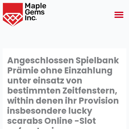
Skip
M
to
content
Angeschlossen Spielbank
Prämie ohne Einzahlung
unter einsatz von
bestimmten Zeitfenstern,
within denen ihr Provision
insbesondere lucky
scarabs Online -Slot