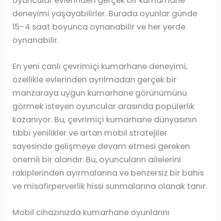
oyuncular evlerinden gerçek bir kumarhane
deneyimi yaşayabilirler. Burada oyunlar günde
15-4 saat boyunca oynanabilir ve her yerde
oynanabilir.
En yeni canlı çevrimiçi kumarhane deneyimi,
özellikle evlerinden ayrılmadan gerçek bir
manzaraya uygun kumarhane görünümünü
görmek isteyen oyuncular arasında popülerlik
kazanıyor. Bu, çevrimiçi kumarhane dünyasının
tıbbi yenilikler ve artan mobil stratejiler
sayesinde gelişmeye devam etmesi gereken
önemli bir alandır. Bu, oyuncuların ailelerini
rakiplerinden ayırmalarına ve benzersiz bir bahis
ve misafirperverlik hissi sunmalarına olanak tanır.
Mobil cihazınızda kumarhane oyunlarını