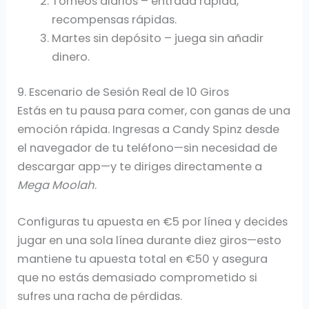
Torneos diarios – entrada rápida,
recompensas rápidas.
Martes sin depósito – juega sin añadir
dinero.
9. Escenario de Sesión Real de 10 Giros
Estás en tu pausa para comer, con ganas de una
emoción rápida. Ingresas a Candy Spinz desde
el navegador de tu teléfono—sin necesidad de
descargar app—y te diriges directamente a
Mega Moolah
.
Configuras tu apuesta en €5 por línea y decides
jugar en una sola línea durante diez giros—esto
mantiene tu apuesta total en €50 y asegura
que no estás demasiado comprometido si
sufres una racha de pérdidas.