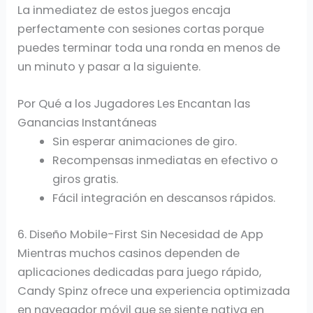
La inmediatez de estos juegos encaja
perfectamente con sesiones cortas porque
puedes terminar toda una ronda en menos de
un minuto y pasar a la siguiente.
Por Qué a los Jugadores Les Encantan las
Ganancias Instantáneas
Sin esperar animaciones de giro.
Recompensas inmediatas en efectivo o
giros gratis.
Fácil integración en descansos rápidos.
6. Diseño Mobile-First Sin Necesidad de App
Mientras muchos casinos dependen de
aplicaciones dedicadas para juego rápido,
Candy Spinz ofrece una experiencia optimizada
en navegador móvil que se siente nativa en