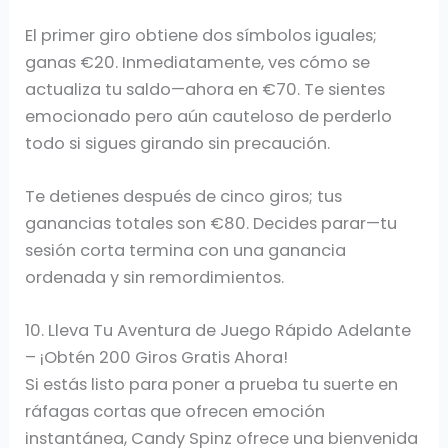
El primer giro obtiene dos símbolos iguales;
ganas €20. Inmediatamente, ves cómo se
actualiza tu saldo—ahora en €70. Te sientes
emocionado pero aún cauteloso de perderlo
todo si sigues girando sin precaución.
Te detienes después de cinco giros; tus
ganancias totales son €80. Decides parar—tu
sesión corta termina con una ganancia
ordenada y sin remordimientos.
10. Lleva Tu Aventura de Juego Rápido Adelante
– ¡Obtén 200 Giros Gratis Ahora!
Si estás listo para poner a prueba tu suerte en
ráfagas cortas que ofrecen emoción
instantánea, Candy Spinz ofrece una bienvenida