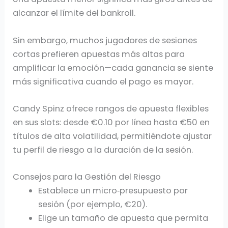
alcanzar el límite del bankroll.
Sin embargo, muchos jugadores de sesiones
cortas prefieren apuestas más altas para
amplificar la emoción—cada ganancia se siente
más significativa cuando el pago es mayor.
Candy Spinz ofrece rangos de apuesta flexibles
en sus slots: desde €0.10 por línea hasta €50 en
títulos de alta volatilidad, permitiéndote ajustar
tu perfil de riesgo a la duración de la sesión.
Consejos para la Gestión del Riesgo
Establece un micro‑presupuesto por
sesión (por ejemplo, €20).
Elige un tamaño de apuesta que permita