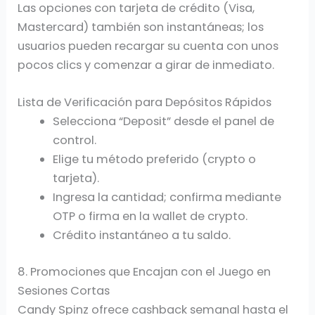
Las opciones con tarjeta de crédito (Visa,
Mastercard) también son instantáneas; los
usuarios pueden recargar su cuenta con unos
pocos clics y comenzar a girar de inmediato.
Lista de Verificación para Depósitos Rápidos
Selecciona “Deposit” desde el panel de
control.
Elige tu método preferido (crypto o
tarjeta).
Ingresa la cantidad; confirma mediante
OTP o firma en la wallet de crypto.
Crédito instantáneo a tu saldo.
8. Promociones que Encajan con el Juego en
Sesiones Cortas
Candy Spinz ofrece cashback semanal hasta el