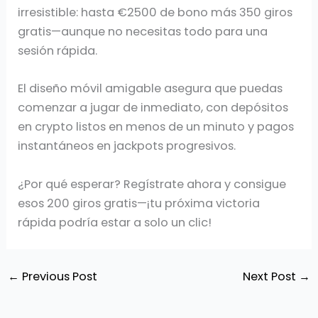
irresistible: hasta €2500 de bono más 350 giros
gratis—aunque no necesitas todo para una
sesión rápida.
El diseño móvil amigable asegura que puedas
comenzar a jugar de inmediato, con depósitos
en crypto listos en menos de un minuto y pagos
instantáneos en jackpots progresivos.
¿Por qué esperar? Regístrate ahora y consigue
esos 200 giros gratis—¡tu próxima victoria
rápida podría estar a solo un clic!
←
Previous Post
Next Post
→