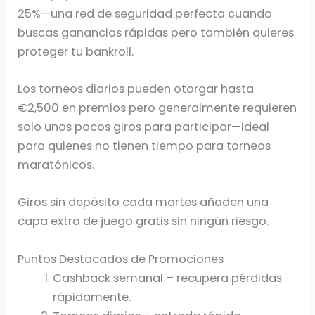
25%—una red de seguridad perfecta cuando
buscas ganancias rápidas pero también quieres
proteger tu bankroll.
Los torneos diarios pueden otorgar hasta
€2,500 en premios pero generalmente requieren
solo unos pocos giros para participar—ideal
para quienes no tienen tiempo para torneos
maratónicos.
Giros sin depósito cada martes añaden una
capa extra de juego gratis sin ningún riesgo.
Puntos Destacados de Promociones
Cashback semanal – recupera pérdidas
rápidamente.