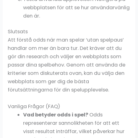
webbplatsen för att se hur användarvänlig
den är.
Slutsats
Att förstå odds när man spelar ‘utan spelpaus’
handlar om mer än bara tur. Det kräver att du
gör din research och väljer en webbplats som
passar dina spelbehov. Genom att använda de
kriterier som diskuterats ovan, kan du välja den
webbplats som ger dig de bästa
förutsättningarna för din spelupplevelse.
Vanliga Frågor (FAQ)
Vad betyder odds i spel?
Odds
representerar sannolikheten för att ett
visst resultat inträffar, vilket påverkar hur