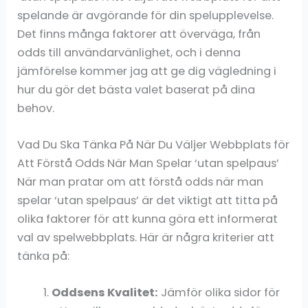
spelande är avgörande för din spelupplevelse.
Det finns många faktorer att överväga, från
odds till användarvänlighet, och i denna
jämförelse kommer jag att ge dig vägledning i
hur du gör det bästa valet baserat på dina
behov.
Vad Du Ska Tänka På När Du Väljer Webbplats för
Att Förstå Odds När Man Spelar ‘utan spelpaus’
När man pratar om att förstå odds när man
spelar ‘utan spelpaus’ är det viktigt att titta på
olika faktorer för att kunna göra ett informerat
val av spelwebbplats. Här är några kriterier att
tänka på:
Oddsens Kvalitet:
Jämför olika sidor för