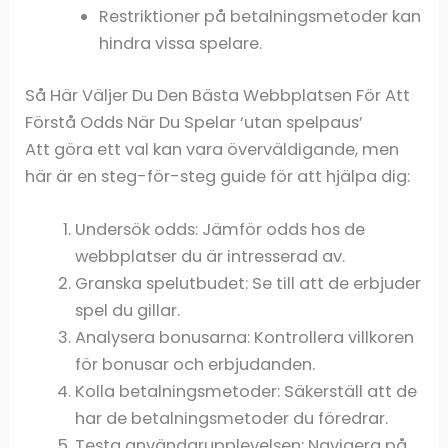
Restriktioner på betalningsmetoder kan
hindra vissa spelare.
Så Här Väljer Du Den Bästa Webbplatsen För Att
Förstå Odds När Du Spelar ‘utan spelpaus’
Att göra ett val kan vara överväldigande, men
här är en steg-för-steg guide för att hjälpa dig:
Undersök odds: Jämför odds hos de
webbplatser du är intresserad av.
Granska spelutbudet: Se till att de erbjuder
spel du gillar.
Analysera bonusarna: Kontrollera villkoren
för bonusar och erbjudanden.
Kolla betalningsmetoder: Säkerställ att de
har de betalningsmetoder du föredrar.
Testa användarupplevelsen: Navigera på