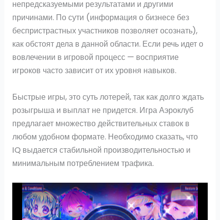
непредсказуемыми результатами и другими
причинами. По сути (информация о бизнесе без
беспристрастных участников позволяет осознать),
как обстоят дела в данной области. Если речь идет о
вовлечении в игровой процесс — восприятие
игроков часто зависит от их уровня навыков.
Быстрые игры, это суть лотерей, так как долго ждать
розыгрыша и выплат не придется. Игра Аэроклуб
предлагает множество действительных ставок в
любом удобном формате. Необходимо сказать, что
IQ выдается стабильной производительностью и
минимальным потреблением трафика.