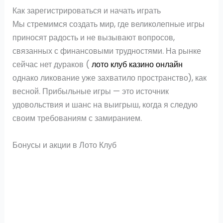
Как зарегистрироваться и начать играть
Мы стремимся создать мир, где великолепные игры
приносят радость и не вызывают вопросов,
связанных с финансовыми трудностями. На рынке
сейчас нет дураков (
лото клуб казино онлайн
однако ликование уже захватило пространство), как
весной. Прибыльные игры — это источник
удовольствия и шанс на выигрыш, когда я следую
своим требованиям с замиранием.
Бонусы и акции в Лото Клуб