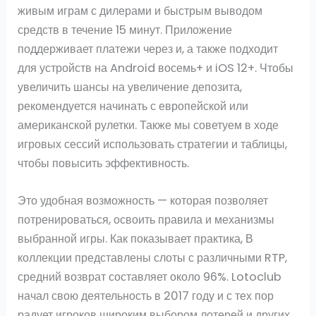
живым играм с дилерами и быстрым выводом
средств в течение 15 минут. Приложение
поддерживает платежи через и, а также подходит
для устройств на Android восемь+ и iOS 12+. Чтобы
увеличить шансы на увеличение депозита,
рекомендуется начинать с европейской или
американской рулетки. Также мы советуем в ходе
игровых сессий использовать стратегии и таблицы,
чтобы повысить эффективность.
Это удобная возможность — которая позволяет
потренироваться, освоить правила и механизмы
выбранной игры. Как показывает практика, В
коллекции представлены слоты с различными RTP,
средний возврат составляет около 96%. Lotoclub
начал свою деятельность в 2017 году и с тех пор
радует игроков широким выбором лотерей и других