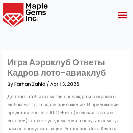
Skip
M
to
content
Игра Аэроклуб Ответы
Кадров лото-авиаклуб
By
Farhan Zahid
/
April 3, 2026
Для того чтобы вы могли наслаждаться играми в
любом месте, создали приложение. В приложении
представлены все 1000+ игр (включая слоты и
лотереи), а также уведомления о бонусах помогут
вам не пропустить акции. Установив Лото Клуб на