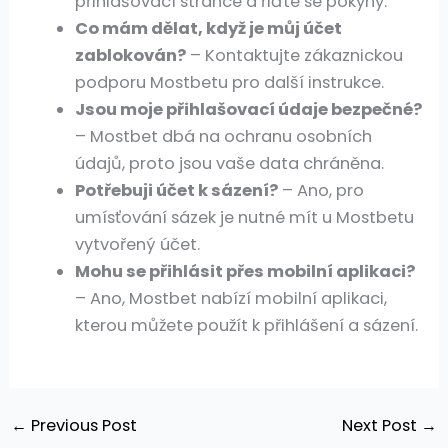
přihlašovací stránce a řiďte se pokyny.
Co mám dělat, když je můj účet
zablokován?
– Kontaktujte zákaznickou
podporu Mostbetu pro další instrukce.
Jsou moje přihlašovací údaje bezpečné?
– Mostbet dbá na ochranu osobních
údajů, proto jsou vaše data chráněna.
Potřebuji účet k sázení?
– Ano, pro
umísťování sázek je nutné mít u Mostbetu
vytvořený účet.
Mohu se přihlásit přes mobilní aplikaci?
– Ano, Mostbet nabízí mobilní aplikaci,
kterou můžete použít k přihlášení a sázení.
←
Previous Post
Next Post
→