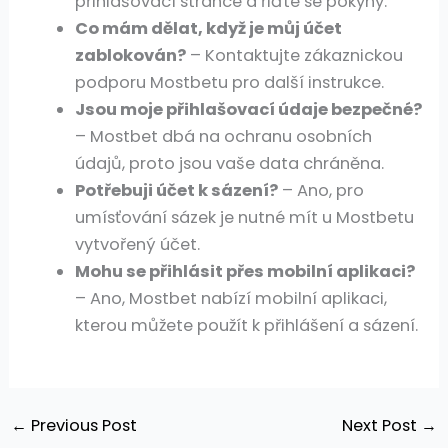
přihlašovací stránce a řiďte se pokyny.
Co mám dělat, když je můj účet
zablokován?
– Kontaktujte zákaznickou
podporu Mostbetu pro další instrukce.
Jsou moje přihlašovací údaje bezpečné?
– Mostbet dbá na ochranu osobních
údajů, proto jsou vaše data chráněna.
Potřebuji účet k sázení?
– Ano, pro
umísťování sázek je nutné mít u Mostbetu
vytvořený účet.
Mohu se přihlásit přes mobilní aplikaci?
– Ano, Mostbet nabízí mobilní aplikaci,
kterou můžete použít k přihlášení a sázení.
←
Previous Post
Next Post
→