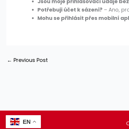
Jsou moje přihlašovací údaje be
Potřebuji účet k sázení?
– Ano, pro
Mohu se přihlásit přes mobilní apl
←
Previous Post
EN
C