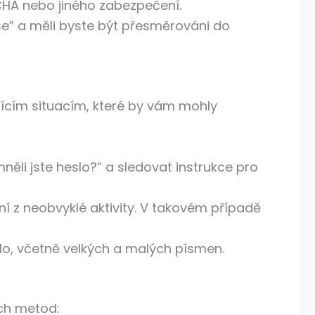
CHA nebo jiného zabezpečení.
 se” a měli byste být přesměrováni do
jícím situacím, které by vám mohly
ěli jste heslo?” a sledovat instrukce pro
 z neobvyklé aktivity. V takovém případě
slo, včetně velkých a malých písmen.
ích metod: