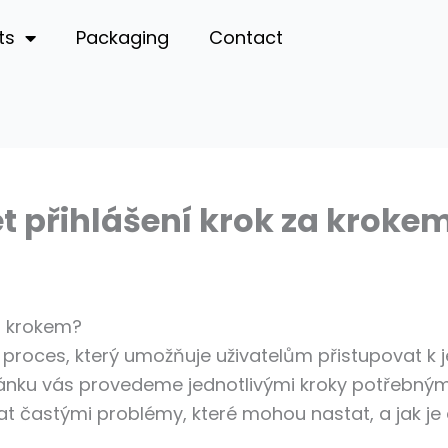
ts
Packaging
Contact
t přihlášení krok za kroke
a krokem?
 proces, který umožňuje uživatelům přistupovat k j
článku vás provedeme jednotlivými kroky potřebný
 častými problémy, které mohou nastat, a jak je ef