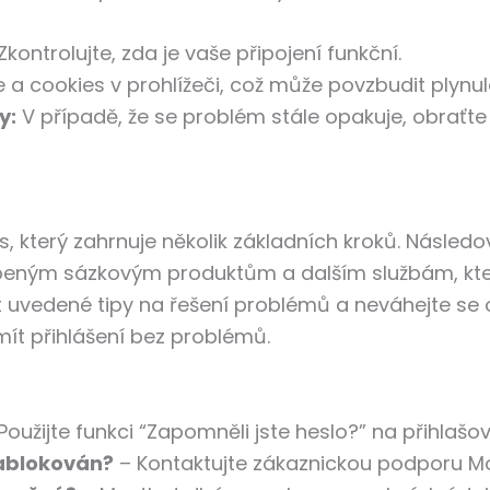
Zkontrolujte, zda je vaše připojení funkční.
 cookies v prohlížeči, což může povzbudit plynulo
y:
V případě, že se problém stále opakuje, obraťte
es, který zahrnuje několik základních kroků. Nás
íbeným sázkovým produktům a dalším službám, kter
 uvedené tipy na řešení problémů a neváhejte se 
ít přihlášení bez problémů.
Použijte funkci “Zapomněli jste heslo?” na přihlašo
zablokován?
– Kontaktujte zákaznickou podporu Mos