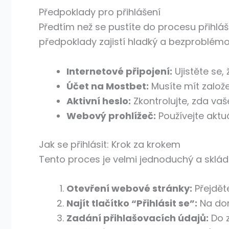
Předpoklady pro přihlášení
Předtím než se pustíte do procesu přihláš
předpoklady zajistí hladký a bezproblémov
Internetové připojení:
Ujistěte se, 
Účet na Mostbet:
Musíte mít založe
Aktivní heslo:
Zkontrolujte, zda vaš
Webový prohlížeč:
Používejte aktu
Jak se přihlásit: Krok za krokem
Tento proces je velmi jednoduchý a skládá
Otevření webové stránky:
Přejdět
Najít tlačítko “Přihlásit se”:
Na domo
Zadání přihlašovacích údajů:
Do z