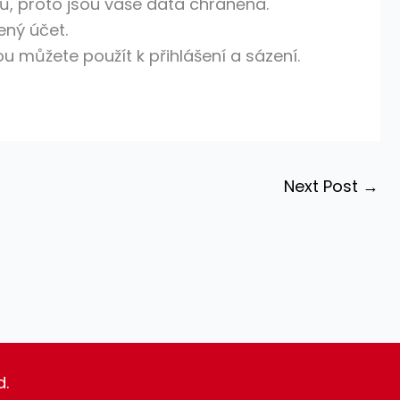
, proto jsou vaše data chráněna.
ený účet.
ou můžete použít k přihlášení a sázení.
Next Post
→
d.