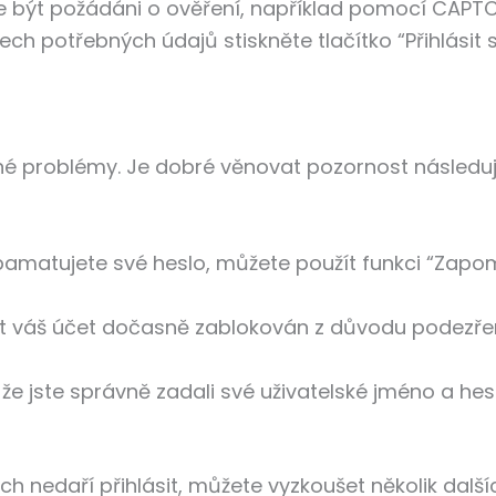
te být požádáni o ověření, například pomocí CAPT
ech potřebných údajů stiskněte tlačítko “Přihlásit
zné problémy. Je dobré věnovat pozornost následu
amatujete své heslo, můžete použít funkci “Zapomn
 váš účet dočasně zablokován z důvodu podezření
, že jste správně zadali své uživatelské jméno a he
h nedaří přihlásit, můžete vyzkoušet několik dalš