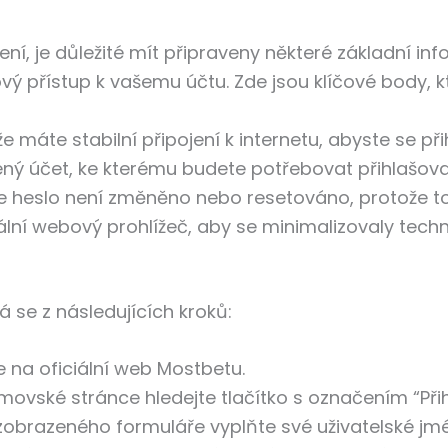
ení, je důležité mít připraveny některé základní in
ý přístup k vašemu účtu. Zde jsou klíčové body, k
že máte stabilní připojení k internetu, abyste se přih
ný účet, ke kterému budete potřebovat přihlašova
e heslo není změněno nebo resetováno, protože to 
ální webový prohlížeč, aby se minimalizovaly tech
 se z následujících kroků:
e na oficiální web Mostbetu.
vské stránce hledejte tlačítko s označením “Přihlá
obrazeného formuláře vyplňte své uživatelské jmé