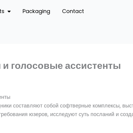
ts
Packaging
Contact
 и голосовые ассистенты
енты
ики составляют собой софтверные комплексы, выст
требования юзеров, исследуют суть посланий и соз