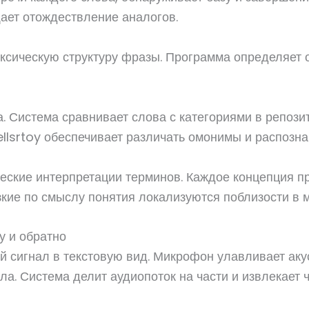
ает отождествление аналогов.
аксическую структуру фразы. Программа определяет
. Система сравнивает слова с категориями в репози
llsrtoy обеспечивает различать омонимы и распозна
ские интерпретации терминов. Каждое концепция п
кие по смыслу понятия локализуются поблизости в 
ту и обратно
й сигнал в текстовую вид. Микрофон улавливает ак
а. Система делит аудиопоток на части и извлекает 