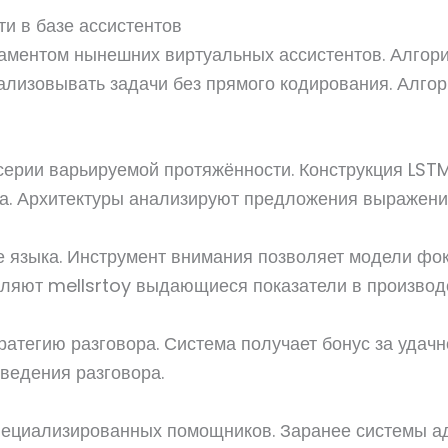
и в базе ассистентов
аментом нынешних виртуальных ассистентов. Алгор
ализовывать задачи без прямого кодирования. Алго
серии варьируемой протяжённости. Конструкция LST
ста. Архитектуры анализируют предложения выражени
 языка. Инструмент внимания позволяет модели фо
вляют mellsrtoy выдающиеся показатели в производс
ратегию разговора. Система получает бонус за удач
ведения разговора.
оспециализированных помощников. Заранее системы 