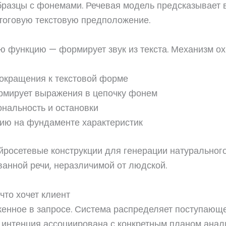
образцы с фонемами. Речевая модель предсказывает 
тоговую текстовую предположение.
 функцию — формирует звук из текста. Механизм ох
сокращения к текстовой форме
рмирует выражения в цепочку фонем
нальность и остановки
цию на фундаменте характеристик
росетевые конструкции для генерации натуральног
ванной речи, неразличимой от людской.
что хочет клиент
женное в запросе. Система распределяет поступающе
я интенция ассоциирована с конкретным планом анал