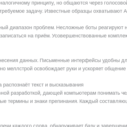
алогичному принципу, но общаются через голосовой
требуемое задачу. Известные образцы охватывают Али
ный диапазон проблем. Несложные боты реагируют 
и записаться на приём. Усовершенствованные компле
внесения данных. Письменные интерфейсы удобны дл
ино меллстрой освобождает руки и ускоряет общение 
а распознаёт текст и высказывания
вной разработкой, дающей компьютерам понимать че
ьные термины и знаки препинания. Каждый составля
речи каждого слова, обнаруживает базу и завершен