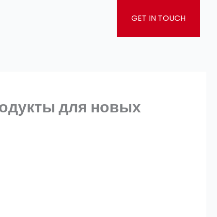
GET IN TOUCH
родукты для новых