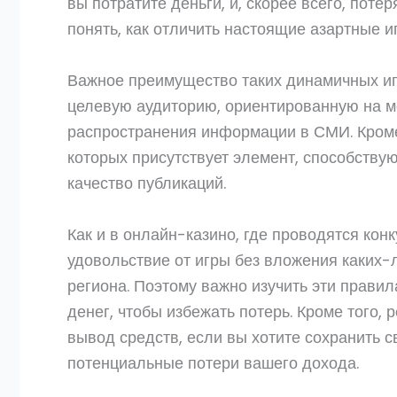
вы потратите деньги, и, скорее всего, потер
понять, как отличить настоящие азартные иг
Важное преимущество таких динамичных игр
целевую аудиторию, ориентированную на м
распространения информации в СМИ. Кроме
которых присутствует элемент, способству
качество публикаций.
Как и в онлайн-казино, где проводятся ко
удовольствие от игры без вложения каких-
региона. Поэтому важно изучить эти прави
денег, чтобы избежать потерь. Кроме того,
вывод средств, если вы хотите сохранить 
потенциальные потери вашего дохода.