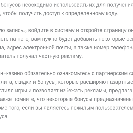
 бонусов необходимо использовать их для получения
, чтобы получить доступ к определенному коду.
ю запись», войдите в систему и откройте страницу о
мете на него, вам нужно будет добавить некоторые 
а, адрес электронной почты, а также номер телефон
ватель получал частную рекламу.
йн-казино обязательно ознакомьтесь с партнерским
ита, скидки и бонусы, которые расширяют азартные
 стиля игры и позволяет избежать рекламы, предлаг
Также помните, что некоторые бонусы предназначены
роме того, если вы являетесь пожилым пользователем 
уса.