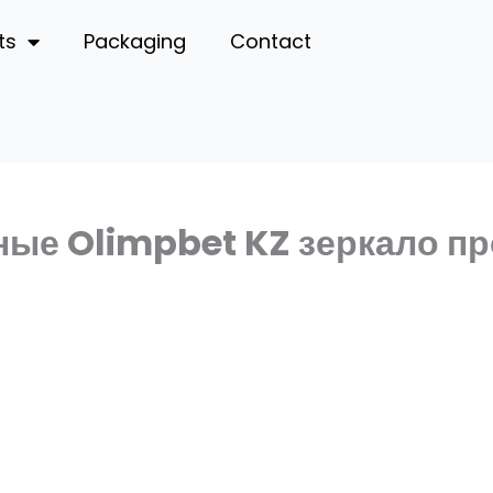
ts
Packaging
Contact
ные Olimpbet KZ зеркало п