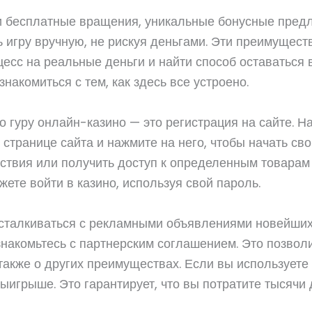
или бесплатные вращения, уникальные бонусные пре
игру вручную, не рискуя деньгами. Эти преимущест
цесс на реальные деньги и найти способ оставаться 
накомиться с тем, как здесь все устроено.
 гуру онлайн-казино — это регистрация на сайте. Н
странице сайта и нажмите на него, чтобы начать свой
ствия или получить доступ к определенным товарам 
ете войти в казино, используя свой пароль.
 сталкиваться с рекламными объявлениями новейших 
знакомьтесь с партнерским соглашением. Это позво
также о других преимуществах. Если вы используете «
выигрыше. Это гарантирует, что вы потратите тысячи 