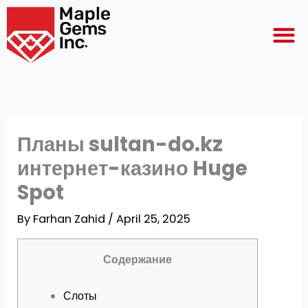
Skip
M
to
content
Планы sultan-do.kz
интернет-казино Huge
Spot
By
Farhan Zahid
/
April 25, 2025
Содержание
Слоты