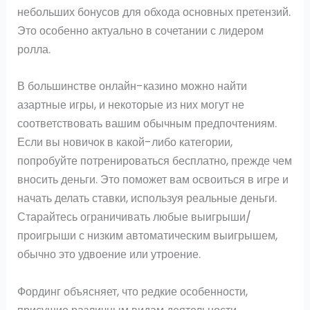
небольших бонусов для обхода основных претензий.
Это особенно актуально в сочетании с лидером
ролла.
В большинстве онлайн-казино можно найти
азартные игры, и некоторые из них могут не
соответствовать вашим обычным предпочтениям.
Если вы новичок в какой-либо категории,
попробуйте потренироваться бесплатно, прежде чем
вносить деньги. Это поможет вам освоиться в игре и
начать делать ставки, используя реальные деньги.
Старайтесь ограничивать любые выигрыши/
проигрыши с низким автоматическим выигрышем,
обычно это удвоение или утроение.
Фординг объясняет, что редкие особенности,