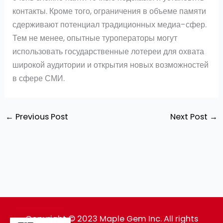
контакты. Кроме того, ограничения в объеме памяти
сдерживают потенциал традиционных медиа-сфер.
Тем не менее, опытные туроператоры могут
использовать государственные лотереи для охвата
широкой аудитории и открытия новых возможностей
в сфере СМИ.
←
Previous Post
Next Post
→
Copyright © 2023 Maple Gem Inc. All rights