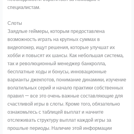
специалистам.
Слоты
Заядлые геймеры, которым предоставлена ​​
возможность играть на крупных суммах в
видеопокер, ищут решения, которые улучшат их
хобби и повысят их шансы. Как небольшая система,
так и революционный менеджер банкролла,
бесплатные ходы и бонусы, инновационные
варианты джекпотов, понимание динамики, изучение
волатильных серий и начало практики собственных
правил — все это очень важные составляющие для
счастливой игры в слоты. Кроме того, обязательно
ознакомьтесь с таблицей выплат и начните
отслеживать структуру выплат каждой игры за
прошлые периоды. Наличие этой информации