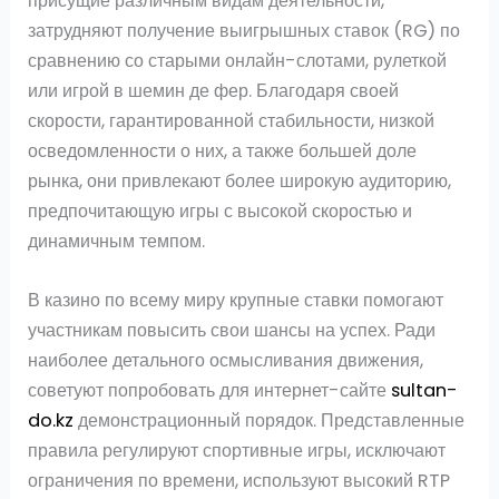
присущие различным видам деятельности,
затрудняют получение выигрышных ставок (RG) по
сравнению со старыми онлайн-слотами, рулеткой
или игрой в шемин де фер. Благодаря своей
скорости, гарантированной стабильности, низкой
осведомленности о них, а также большей доле
рынка, они привлекают более широкую аудиторию,
предпочитающую игры с высокой скоростью и
динамичным темпом.
В казино по всему миру крупные ставки помогают
участникам повысить свои шансы на успех. Ради
наиболее детального осмысливания движения,
советуют попробовать для интернет-сайте
sultan-
do.kz
демонстрационный порядок. Представленные
правила регулируют спортивные игры, исключают
ограничения по времени, используют высокий RTP