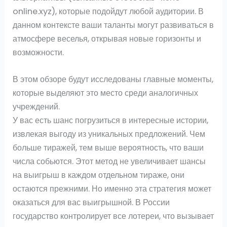
online.xyz), которые подойдут любой аудитории. В
данном контексте ваши таланты могут развиваться в
атмосфере веселья, открывая новые горизонты и
возможности.
В этом обзоре будут исследованы главные моменты,
которые выделяют это место среди аналогичных
учреждений.
У вас есть шанс погрузиться в интересные истории,
извлекая выгоду из уникальных предложений. Чем
больше тиражей, тем выше вероятность, что ваши
числа собьются. Этот метод не увеличивает шансы
на выигрыш в каждом отдельном тираже, они
остаются прежними. Но именно эта стратегия может
оказаться для вас выигрышной. В России
государство контролирует все лотереи, что вызывает