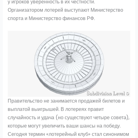
у игроков уверенность в их честности.
Организатором лотерей выступают Министерство
спорта и Министерство финансов РФ.
Правительство не занимается продажей билетов и
выплатой выигрышей. В лотереях правит
случайность и удача (но существуют четыре совета),
которые могут увеличить ваши шансы на победу.
Сегодня термин «лотерейный клуб» стал синонимом