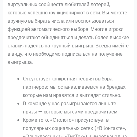
виртуальных сообществ любителей лотерей,
которые успешно функционируют в сети. Вы можете
вручную выбирать числа или воспользоваться
функцией автоматического выбора. Многие игроки
предпочитают объединяться и делать более высокие
ставки, надеясь на крупный выигрыш. Всегда имейте
в виду, что необходимо подписаться на получение
выигрыша.
Отсутствует конкретная теория выбора
партнеров; мы останавливаемся на брендах,
которые нам нравятся и выглядят стильно.
В команде у нас разыгрываются лишь те
призы — которые мы сами предпочитаем.
Кроме того, «Столото» присутствует в
популярных социальных сетях («ВКонтакте»,
«Одноклассники», «ТикТок») и имеет канал на.