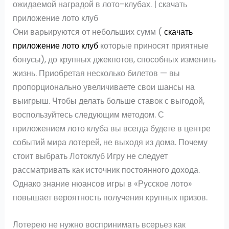
ожидаемой наградой в лото-клубах. | скачать
приложение лото клуб
Они варьируются от небольших сумм (
скачать
приложение лото клуб
которые приносят приятные
бонусы), до крупных джекпотов, способных изменить
жизнь. Приобретая несколько билетов — вы
пропорционально увеличиваете свои шансы на
выигрыш. Чтобы делать больше ставок с выгодой,
воспользуйтесь следующим методом. С
приложением лото клуба вы всегда будете в центре
событий мира лотерей, не выходя из дома. Почему
стоит выбрать Лотоклуб Игру не следует
рассматривать как источник постоянного дохода.
Однако знание нюансов игры в «Русское лото»
повышает вероятность получения крупных призов.
Лотерею не нужно воспринимать всерьез как