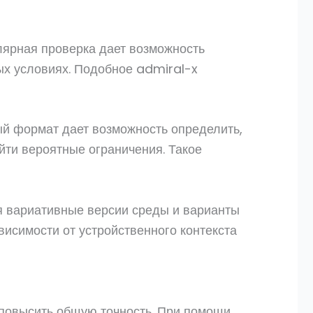
лярная проверка дает возможность
ых условиях. Подобное admiral-x
ый формат дает возможность определить,
йти вероятные ограничения. Такое
я вариативные версии среды и варианты
исимости от устройственного контекста
 повысить общую точность. При помощи