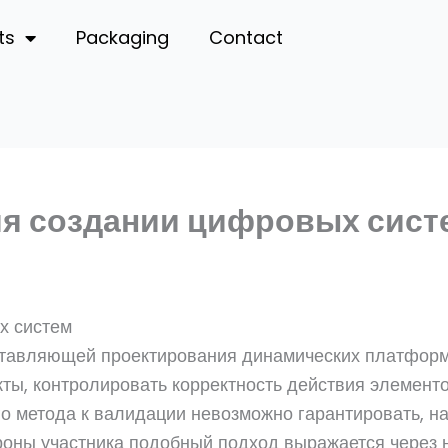
ts
Packaging
Contact
мя создании цифровых сист
х систем
тавляющей проектирования динамических платформ,
ты, контролировать корректность действия элемент
го метода к валидации невозможно гарантировать, н
роны участника подобный подход выражается через 