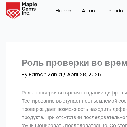
Skip
Home
About
Produc
to
content
Роль проверки во вре
By
Farhan Zahid
/
April 28, 2026
Роль проверки во время создании цифровы
Тестирование выступает неотъемлемой сос
проверка дает возможность находить дефек
продукта. При отсутствии последовательно
функционировать последовательно. Со сто