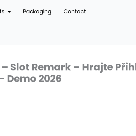
ts
Packaging
Contact
 – Slot Remark – Hrajte Přih
 – Demo 2026