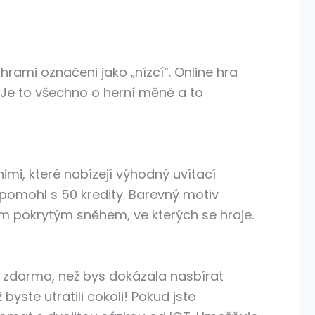
hrami označeni jako „nízcí“. Online hra
Je to všechno o herní měně a to
imi, které nabízejí výhodný uvítací
 pomohl s 50 kredity. Barevný motiv
m pokrytým sněhem, ve kterých se hraje.
ení zdarma, než bys dokázala nasbírat
byste utratili cokoli! Pokud jste