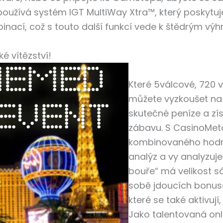
GT používá systém IGT MultiWay Xtra™, který poskyt
inací, což s touto další funkcí vede k štědrým výh
ké vítězství!
Které 5válcové, 720 vý
můžete vyzkoušet na 
skutečné peníze a zís
zábavu. S CasinoMet
kombinovaného hodn
analýz a vy analyzuje
bouře“ má velikost s
sobě jdoucích bonus
které se také aktivují
Jako talentovaná onl