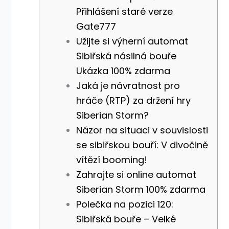
Přihlášení staré verze
Gate777
Užijte si výherní automat
Sibiřská násilná bouře
Ukázka 100% zdarma
Jaká je návratnost pro
hráče (RTP) za držení hry
Siberian Storm?
Názor na situaci v souvislosti
se sibiřskou bouří: V divočině
vítězí booming!
Zahrajte si online automat
Siberian Storm 100% zdarma
Polečka na pozici 120:
Sibiřská bouře – Velké