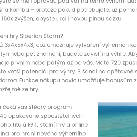
yste se měli opravdu podívat na tento výherní au
šná komba – protože pokud potřebujete, už pomáha
e 150x zvýšen, abyste určili novou plnou sázku.
ení hry Siberian Storm?
ců 3x4x5x4x3, což umožňuje vytváření výherních k
čtyři nebo pět znamení, budete závislí na výhře. Ab
ínaje prvním nebo pátým až po vás. Máte 720 způs
eště větší potenciál pro výhry. S šancí na opětov
zdarma. Funkce nákupu navíc umožňuje bonusům za
ozřejmé ze hry.
 a čeká vás štědrý program
ž 240 opakovaně spouštětelných
oho titulů IGT, stolní hry a online
asina pro hraní nového výherního