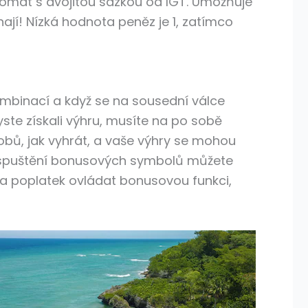
tomat s dvojitou sázkou od IGT. Umožňuje
jí! Nízká hodnota peněz je 1, zatímco
ombinací a když se na sousední válce
yste získali výhru, musíte na po sobě
obů, jak vyhrát, a vaše výhry se mohou
né spuštění bonusových symbolů můžete
 poplatek ovládat bonusovou funkci,