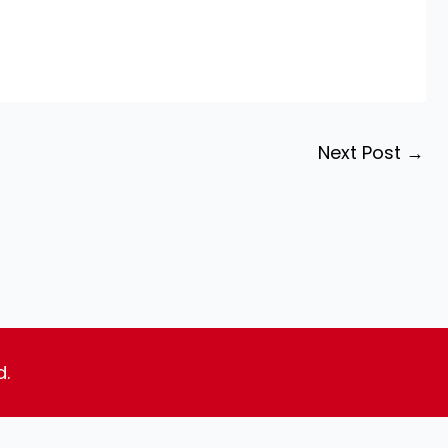
Next Post
→
d.