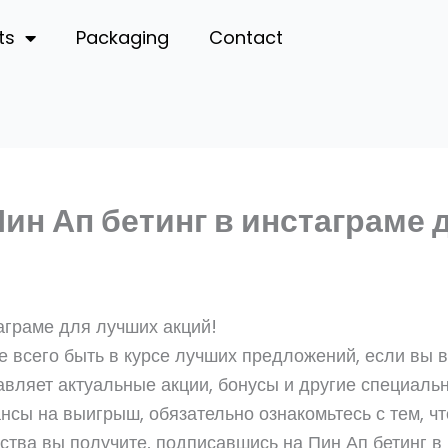
ts
Packaging
Contact
Пин Ап бетинг в инстаграме 
аграме для лучших акций!
е всего быть в курсе лучших предложений, если вы 
авляет актуальные акции, бонусы и другие специаль
нсы на выигрыш, обязательно ознакомьтесь с тем, чт
тва вы получите, подписавшись на Пин Ап бетинг в 