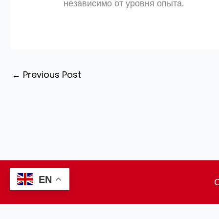
независимо от уровня опыта.
←
Previous Post
EN
C