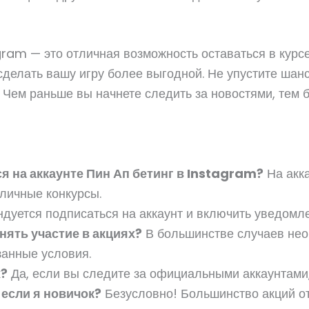
gram — это отличная возможность оставаться в курсе
делать вашу игру более выгодной. Не упустите шан
 Чем раньше вы начнете следить за новостями, тем
я на аккаунте Пин Ап бетинг в Instagram?
На акка
зличные конкурсы.
дуется подписаться на аккаунт и включить уведомлен
нять участие в акциях?
В большинстве случаев нео
занные условия.
х?
Да, если вы следите за официальными аккаунтами, 
 если я новичок?
Безусловно! Большинство акций от