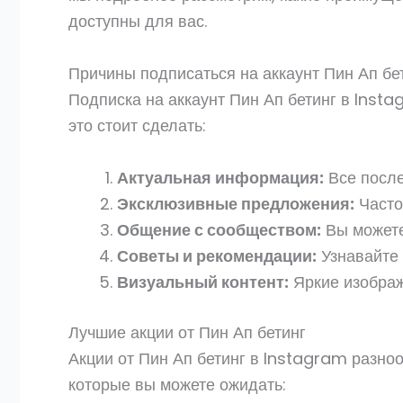
доступны для вас.
Причины подписаться на аккаунт Пин Ап бе
Подписка на аккаунт Пин Ап бетинг в Ins
это стоит сделать:
Актуальная информация:
Все после
Эксклюзивные предложения:
Часто
Общение с сообществом:
Вы можете
Советы и рекомендации:
Узнавайте 
Визуальный контент:
Яркие изображ
Лучшие акции от Пин Ап бетинг
Акции от Пин Ап бетинг в Instagram разно
которые вы можете ожидать: