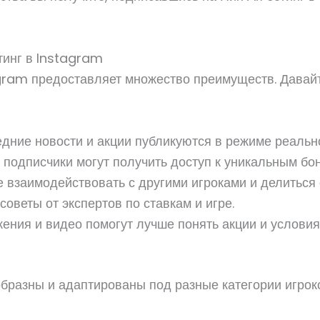
тинг в Instagram
tagram предоставляет множество преимуществ. Давай
дние новости и акции публикуются в режиме реальн
 подписчики могут получить доступ к уникальным бон
 взаимодействовать с другими игроками и делиться 
советы от экспертов по ставкам и игре.
ения и видео помогут лучше понять акции и условия
образны и адаптированы под разные категории игрок