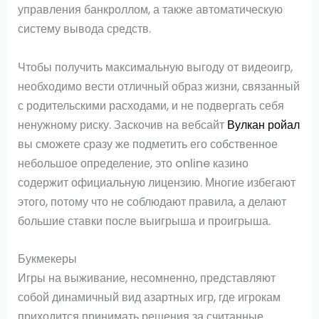
управления банкроллом, а также автоматическую
систему вывода средств.
Чтобы получить максимальную выгоду от видеоигр,
необходимо вести отличный образ жизни, связанный
с родительскими расходами, и не подвергать себя
ненужному риску. Заскочив на вебсайт
Вулкан ройал
вы сможете сразу же подметить его собственное
небольшое определение, это online казино
содержит официальную лицензию. Многие избегают
этого, потому что не соблюдают правила, а делают
большие ставки после выигрыша и проигрыша.
Букмекеры
Игры на выживание, несомненно, представляют
собой динамичный вид азартных игр, где игрокам
приходится принимать решения за считанные