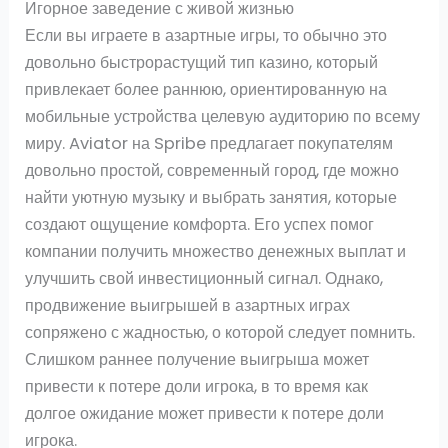
Игорное заведение с живой жизнью
Если вы играете в азартные игры, то обычно это
довольно быстрорастущий тип казино, который
привлекает более раннюю, ориентированную на
мобильные устройства целевую аудиторию по всему
миру. Aviator на Spribe предлагает покупателям
довольно простой, современный город, где можно
найти уютную музыку и выбрать занятия, которые
создают ощущение комфорта. Его успех помог
компании получить множество денежных выплат и
улучшить свой инвестиционный сигнал. Однако,
продвижение выигрышей в азартных играх
сопряжено с жадностью, о которой следует помнить.
Слишком раннее получение выигрыша может
привести к потере доли игрока, в то время как
долгое ожидание может привести к потере доли
игрока.