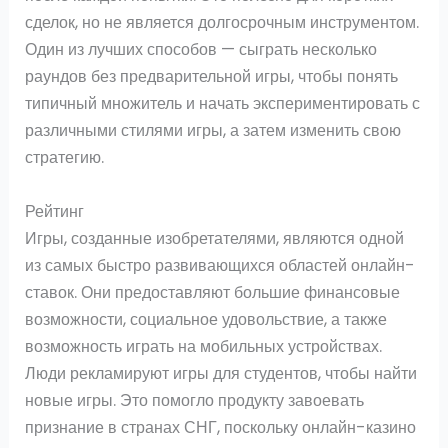
сделок, но не является долгосрочным инструментом.
Один из лучших способов — сыграть несколько
раундов без предварительной игры, чтобы понять
типичный множитель и начать экспериментировать с
различными стилями игры, а затем изменить свою
стратегию.
Рейтинг
Игры, созданные изобретателями, являются одной
из самых быстро развивающихся областей онлайн-
ставок. Они предоставляют большие финансовые
возможности, социальное удовольствие, а также
возможность играть на мобильных устройствах.
Люди рекламируют игры для студентов, чтобы найти
новые игры. Это помогло продукту завоевать
признание в странах СНГ, поскольку онлайн-казино