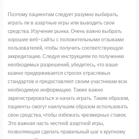
Поэтому пациентам следует разумно выбирать,
играть ли в азартные игры или выводить свои
средства. Изучение рынка. Очень важно выбрать
хорошие веб-сайты с положительными отзывами
пользователей, чтобы получить соответствующую
аккредитацию. Следуя инструкциям по получению
необходимых разрешений, убедитесь, что ваше
казино придерживается строгих отраслевых
стандартов и предоставляет своим участникам всю
необходимую информацию. Также важно
зарегистрироваться и начать играть. Таким образом,
пациенты смогут наилучшим образом использовать
свои средства, чтобы избежать чрезмерных ставок.
Это важная часть честной азартной игры,
позволяющая сделать правильный шаг к крупному