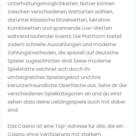
Unterhaltungsmöglichkeiten. Nutzer können
zwischen verschiedenen Wettarten wählen,
darunter klassische Einzelwetten, lukrative
Kombiwetten und spannende Live-Wetten
während laufender Events. Die Plattform bietet
zudem schnelle Auszahlungen und moderne
Zahlungsmethoden, die speziell auf deutsche
Spieler zugeschnitten sind. Diese moderne
Spielstätte zeichnet sich durch ihr
umfangreiches Spielangebot und ihre
benutzerfreundliche Oberfläche aus. Sehe dir die
verschiedenen Spielkategorien an und du wirst
sehen dass deine Lieblingsspiele auch mit dabei
sind.
Das Casino ist eine Top-Adresse für alle, die ein
Casino ohne Verifizierung mit starkem