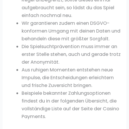
aufgebraucht sein, so lädst du das Spiel
einfach nochmal neu.
Wir garantieren zudem einen DSGVO-
konformen Umgang mit deinen Daten und
behandeln diese mit größter Sorgfalt.
Die Spielsuchtprävention muss immer an
erster Stelle stehen, auch und gerade trotz
der Anonymität.
Aus ruhigen Momenten entstehen neue
Impulse, die Entscheidungen erleichtern
und frische Zuversicht bringen.
Beispiele bekannter Zahlungsoptionen
findest du in der folgenden Übersicht, die
vollständige Liste auf der Seite der Casino
Payments.