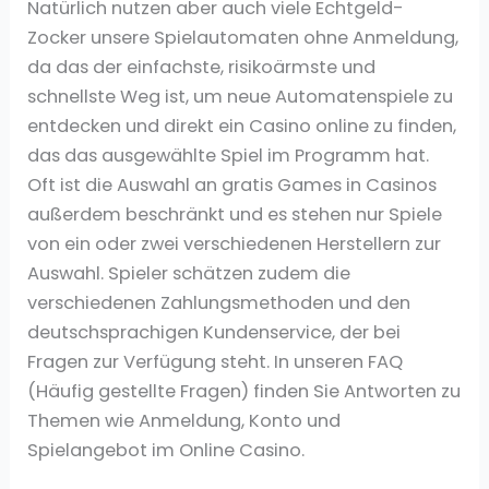
Natürlich nutzen aber auch viele Echtgeld-
Zocker unsere Spielautomaten ohne Anmeldung,
da das der einfachste, risikoärmste und
schnellste Weg ist, um neue Automatenspiele zu
entdecken und direkt ein Casino online zu finden,
das das ausgewählte Spiel im Programm hat.
Oft ist die Auswahl an gratis Games in Casinos
außerdem beschränkt und es stehen nur Spiele
von ein oder zwei verschiedenen Herstellern zur
Auswahl. Spieler schätzen zudem die
verschiedenen Zahlungsmethoden und den
deutschsprachigen Kundenservice, der bei
Fragen zur Verfügung steht. In unseren FAQ
(Häufig gestellte Fragen) finden Sie Antworten zu
Themen wie Anmeldung, Konto und
Spielangebot im Online Casino.