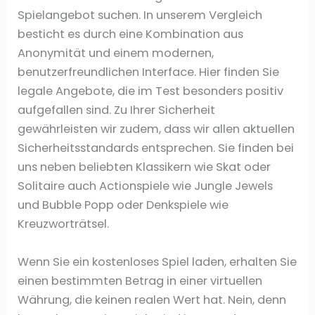
Spielangebot suchen. In unserem Vergleich
besticht es durch eine Kombination aus
Anonymität und einem modernen,
benutzerfreundlichen Interface. Hier finden Sie
legale Angebote, die im Test besonders positiv
aufgefallen sind. Zu Ihrer Sicherheit
gewährleisten wir zudem, dass wir allen aktuellen
Sicherheitsstandards entsprechen. Sie finden bei
uns neben beliebten Klassikern wie Skat oder
Solitaire auch Actionspiele wie Jungle Jewels
und Bubble Popp oder Denkspiele wie
Kreuzworträtsel.
Wenn Sie ein kostenloses Spiel laden, erhalten Sie
einen bestimmten Betrag in einer virtuellen
Währung, die keinen realen Wert hat. Nein, denn