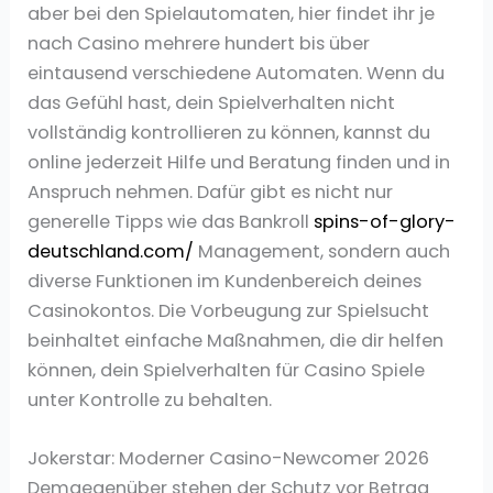
aber bei den Spielautomaten, hier findet ihr je
nach Casino mehrere hundert bis über
eintausend verschiedene Automaten. Wenn du
das Gefühl hast, dein Spielverhalten nicht
vollständig kontrollieren zu können, kannst du
online jederzeit Hilfe und Beratung finden und in
Anspruch nehmen. Dafür gibt es nicht nur
generelle Tipps wie das Bankroll
spins-of-glory-
deutschland.com/
Management, sondern auch
diverse Funktionen im Kundenbereich deines
Casinokontos. Die Vorbeugung zur Spielsucht
beinhaltet einfache Maßnahmen, die dir helfen
können, dein Spielverhalten für Casino Spiele
unter Kontrolle zu behalten.
Jokerstar: Moderner Casino-Newcomer 2026
Demgegenüber stehen der Schutz vor Betrag