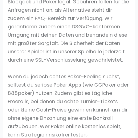
Blackjack und Poker legal. Gebühren fallen für die
Anfragen nicht an, als Alternative steht dir
zudem ein FAQ-Bereich zur Verfügung. Wir
garantieren zudem einen DSGVO-konformen
Umgang mit deinen Daten und behandeln diese
mit größter Sorgfalt. Die Sicherheit der Daten
unserer Spieler ist in unserer Spielhalle jederzeit
durch eine SSL-Verschlüsselung gewährleistet.
Wenn du jedoch echtes Poker-Feeling suchst,
solltest du seriöse Poker Apps (wie GGPoker oder
888poker) nutzen. Zudem gibt es tägliche
Freerolls, bei denen du echte Turnier-Tickets
oder kleine Cash-Preise gewinnen kannst, um dir
ohne eigene Einzahlung eine erste Bankroll
aufzubauen. Wer Poker online kostenlos spielt,
kann Strategien risikofrei testen,