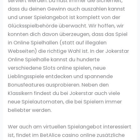
serviert werden. Du hast immer die Sicherheit,
dass du deinen Gewinn auch auszahlen kannst
und unser Spielangebot ist komplett von der
Glücksspielbehörde überwacht. Wir hoffen, wir
konnten dich davon überzeugen, dass das Spiel
in Online Spielhallen (statt auf illegalen
Webseiten) die richtige Wahl ist. In der Jokerstar
Online Spielhalle kannst du hunderte
verschiedene Slots online spielen, neue
Lieblingsspiele entdecken und spannende
Bonusfeatures ausprobieren. Neben den
Klassikern findest du bei Jokerstar auch viele
neue Spielautomaten, die bei Spielern immer
beliebter werden.
Wer auch am virtuellen Spielangebot interessiert
ist, findet im BetAlice casino online zusätzliche