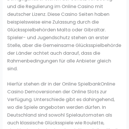
und die Regulierung im Online Casino mit
deutscher Lizenz. Diese Casino Seiten haben
beispielsweise eine Zulassung durch die
Glücksspielbehörden Malta oder Gibraltar.
Spieler- und Jugendschutz stehen an erster
Stelle, aber die Gemeinsame Glücksspielbehörde
der Länder achtet auch darauf, dass die
Rahmenbedingungen für alle Anbieter gleich
sind.
Hierfür stehen dir in der Online SpielbankOnline
Casino Demoversionen der Online Slots zur
Verfügung. Unterschiede gibt es dahingehend,
wo die Spiele angeboten werden dürfen. In
Deutschland sind sowohl Spielautomaten als
auch klassische Glücksspiele wie Roulette,