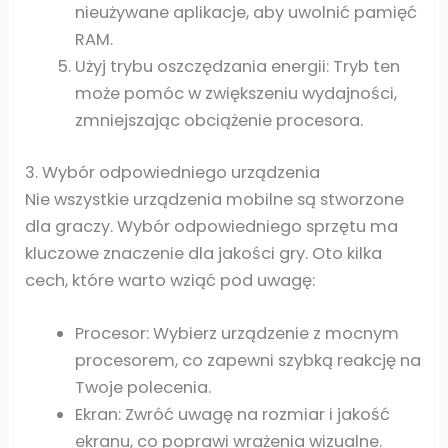
nieużywane aplikacje, aby uwolnić pamięć
RAM.
Użyj trybu oszczędzania energii: Tryb ten
może pomóc w zwiększeniu wydajności,
zmniejszając obciążenie procesora.
3. Wybór odpowiedniego urządzenia
Nie wszystkie urządzenia mobilne są stworzone
dla graczy. Wybór odpowiedniego sprzętu ma
kluczowe znaczenie dla jakości gry. Oto kilka
cech, które warto wziąć pod uwagę:
Procesor: Wybierz urządzenie z mocnym
procesorem, co zapewni szybką reakcję na
Twoje polecenia.
Ekran: Zwróć uwagę na rozmiar i jakość
ekranu, co poprawi wrażenia wizualne.