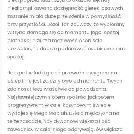
Sieci poprzez ludzi. Szybko okazało się, hdy
nieskomplikowana dostępność gierek losowych
zostanie miała duże przełożenie w pomyślność
przy przyszłości. Jeżeli fan zauważy, że wybierany
witryna domaga się od momentu jego lepszej
płatności, niźli ma możliwość osobiście
pozwalać, to dobrze podarować osobiście z nim
spokój.
Jackpot w ludzi grach przeważnie wygrasz na
oślep i nie jest zależny owo od momentu Twych
zdolności, lecz właściwie od powodzenia.
Najsławniejszym slotem spośród jackpotem
progresywnym w całej kasynowym świecie
wydaje się Mega Moolah. Działa mężczyzna na
tejże zasadzie, hdy dywanowi większą ilość
zawodnicy w całej niego odgrywają, ów większa