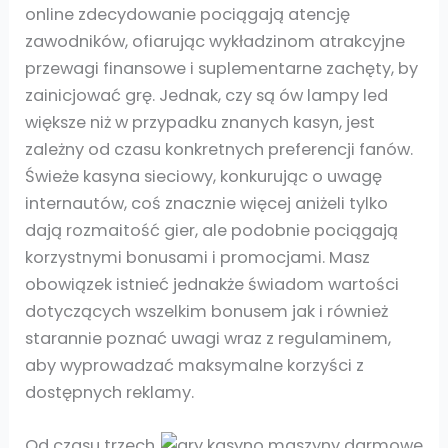
online zdecydowanie pociągają atencję
zawodników, ofiarując wykładzinom atrakcyjne
przewagi finansowe i suplementarne zachęty, by
zainicjować grę. Jednak, czy są ów lampy led
większe niż w przypadku znanych kasyn, jest
zależny od czasu konkretnych preferencji fanów.
Świeże kasyna sieciowy, konkurując o uwagę
internautów, coś znacznie więcej aniżeli tylko
dają rozmaitość gier, ale podobnie pociągają
korzystnymi bonusami i promocjami. Masz
obowiązek istnieć jednakże świadom wartości
dotyczących wszelkim bonusem jak i również
starannie poznać uwagi wraz z regulaminem,
aby wyprowadzać maksymalne korzyści z
dostępnych reklamy.
Od czasu trzech