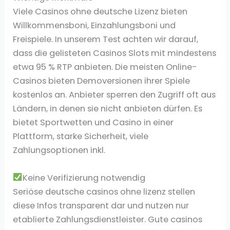
Viele Casinos ohne deutsche Lizenz bieten
Willkommensboni, Einzahlungsboni und
Freispiele. In unserem Test achten wir darauf,
dass die gelisteten Casinos Slots mit mindestens
etwa 95 % RTP anbieten. Die meisten Online-
Casinos bieten Demoversionen ihrer Spiele
kostenlos an. Anbieter sperren den Zugriff oft aus
Ländern, in denen sie nicht anbieten dürfen. Es
bietet Sportwetten und Casino in einer
Plattform, starke Sicherheit, viele
Zahlungsoptionen inkl.
Keine Verifizierung notwendig
Seriöse deutsche casinos ohne lizenz stellen
diese Infos transparent dar und nutzen nur
etablierte Zahlungsdienstleister. Gute casinos