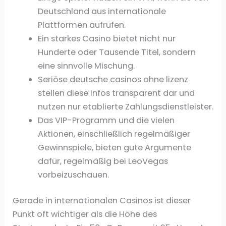
Deutschland aus internationale
Plattformen aufrufen.
Ein starkes Casino bietet nicht nur
Hunderte oder Tausende Titel, sondern
eine sinnvolle Mischung.
Seriöse deutsche casinos ohne lizenz
stellen diese Infos transparent dar und
nutzen nur etablierte Zahlungsdienstleister.
Das VIP-Programm und die vielen
Aktionen, einschließlich regelmäßiger
Gewinnspiele, bieten gute Argumente
dafür, regelmäßig bei LeoVegas
vorbeizuschauen.
Gerade in internationalen Casinos ist dieser
Punkt oft wichtiger als die Höhe des