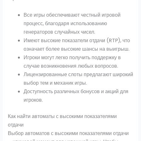
Все игры обеспечивают честный игровой
процесс, благодаря использованию
генераторов случайных чисел.
Имеют высокие показатели отдачи (RTP), что
означает более высокие шансы на выигрыш.
Игроки могут легко получить поддержку в
случае возникновения любых вопросов.
Лицензированные слоты предлагают широкий
выбор тем и механик игры.
Доступность различных бонусов и акций для
игроков.
Как найти автоматы с высокими показателями
отдачи
Выбор автоматов с высокими показателями отдачи