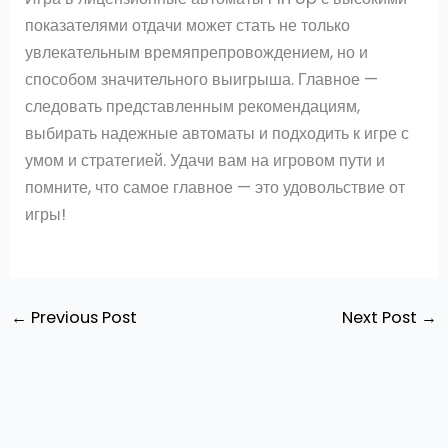
показателями отдачи может стать не только
увлекательным времяпрепровождением, но и
способом значительного выигрыша. Главное —
следовать представленным рекомендациям,
выбирать надежные автоматы и подходить к игре с
умом и стратегией. Удачи вам на игровом пути и
помните, что самое главное — это удовольствие от
игры!
←
Previous Post
Next Post
→