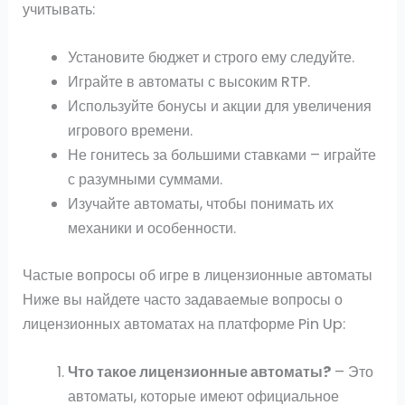
учитывать:
Установите бюджет и строго ему следуйте.
Играйте в автоматы с высоким RTP.
Используйте бонусы и акции для увеличения
игрового времени.
Не гонитесь за большими ставками – играйте
с разумными суммами.
Изучайте автоматы, чтобы понимать их
механики и особенности.
Частые вопросы об игре в лицензионные автоматы
Ниже вы найдете часто задаваемые вопросы о
лицензионных автоматах на платформе Pin Up:
Что такое лицензионные автоматы?
– Это
автоматы, которые имеют официальное