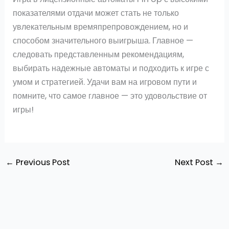
показателями отдачи может стать не только
увлекательным времяпрепровождением, но и
способом значительного выигрыша. Главное —
следовать представленным рекомендациям,
выбирать надежные автоматы и подходить к игре с
умом и стратегией. Удачи вам на игровом пути и
помните, что самое главное — это удовольствие от
игры!
←
Previous Post
Next Post
→