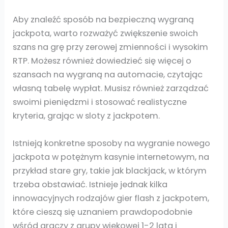
Aby znaleźć sposób na bezpieczną wygraną
jackpota, warto rozważyć zwiększenie swoich
szans na grę przy zerowej zmienności i wysokim
RTP. Możesz również dowiedzieć się więcej o
szansach na wygraną na automacie, czytając
własną tabelę wypłat. Musisz również zarządzać
swoimi pieniędzmi i stosować realistyczne
kryteria, grając w sloty z jackpotem.
Istnieją konkretne sposoby na wygranie nowego
jackpota w potężnym kasynie internetowym, na
przykład stare gry, takie jak blackjack, w którym
trzeba obstawiać. Istnieje jednak kilka
innowacyjnych rodzajów gier flash z jackpotem,
które cieszą się uznaniem prawdopodobnie
wśród graczy z grupy wiekowej 1-2 lata i