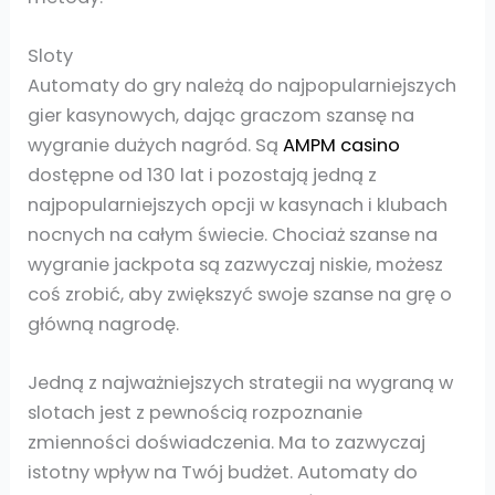
Sloty
Automaty do gry należą do najpopularniejszych
gier kasynowych, dając graczom szansę na
wygranie dużych nagród. Są
AMPM casino
dostępne od 130 lat i pozostają jedną z
najpopularniejszych opcji w kasynach i klubach
nocnych na całym świecie. Chociaż szanse na
wygranie jackpota są zazwyczaj niskie, możesz
coś zrobić, aby zwiększyć swoje szanse na grę o
główną nagrodę.
Jedną z najważniejszych strategii na wygraną w
slotach jest z pewnością rozpoznanie
zmienności doświadczenia. Ma to zazwyczaj
istotny wpływ na Twój budżet. Automaty do