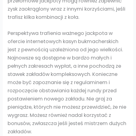
przełomowe jackpoty mogą również zapewnić
zysk zaokrąglony wraz z innymi korzyściami, jeśli
trafisz kilka kombinacji z koła.
Perspektywa trafienia ważnego jackpota w
ofercie internetowych kasyn bukmacherskich
jest z pewnością uzależniona od jego wielkości.
Najnowsze są dostępne w bardzo małych i
pełnych zakresach wypłat, a inne pochodzą ze
stawek zakładów kompleksowych. Konieczne
może być zapoznanie się z regulaminem i
rozpoczęcie obstawiania każdej rundy przed
postawieniem nowego zakładu. Nie graj za
pieniądze, których nie możesz przewidzieć, że nie
wygrasz. Możesz również nadal korzystać z
bonusów, zwłaszcza jeśli jesteś mistrzem dużych
zakładów.