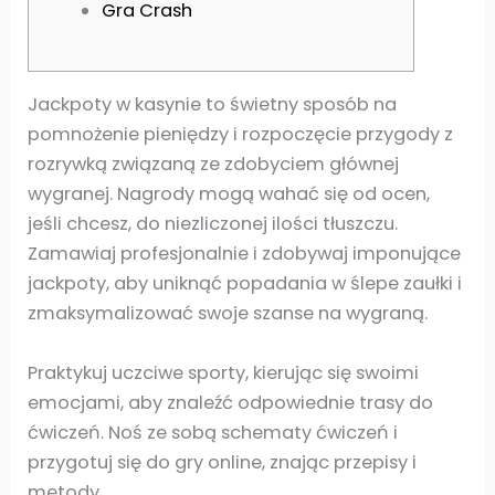
Gra Crash
Jackpoty w kasynie to świetny sposób na
pomnożenie pieniędzy i rozpoczęcie przygody z
rozrywką związaną ze zdobyciem głównej
wygranej. Nagrody mogą wahać się od ocen,
jeśli chcesz, do niezliczonej ilości tłuszczu.
Zamawiaj profesjonalnie i zdobywaj imponujące
jackpoty, aby uniknąć popadania w ślepe zaułki i
zmaksymalizować swoje szanse na wygraną.
Praktykuj uczciwe sporty, kierując się swoimi
emocjami, aby znaleźć odpowiednie trasy do
ćwiczeń.
Noś ze sobą schematy ćwiczeń i
przygotuj się do gry online, znając przepisy i
metody.