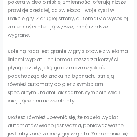
pokera wideo o niskiej zmienności oferują niższe
prowizje częściej, co zwiększa Twoje zyski w
trakcie gry. Z drugiej strony, automaty o wysokiej
zmienności oferują wyższe, choć rzadsze
wygrane.
Kolejną radą jest granie w gry slotowe z wieloma
liniami wypłat. Ten format rozszerza korzyści
płynące z siły, jaką gracz może uzyskać,
podchodząc do znaku na bębnach. Istnieją
również automaty do gier z symbolami
specjalnymi, takimi jak scatter, symbole wild i
inicjujące darmowe obroty.
Możesz również upewnić się, że tabela wypłat
automatów wideo jest ważna, ponieważ ważne
jest, aby znać zasady gry w golfa. Zapoznanie się