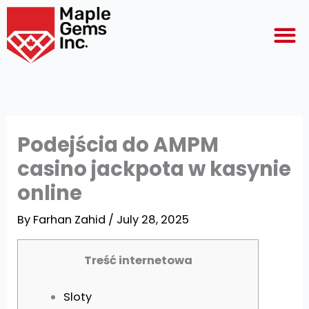
Skip
M
to
content
Podejścia do AMPM
casino jackpota w kasynie
online
By
Farhan Zahid
/
July 28, 2025
Treść internetowa
Sloty