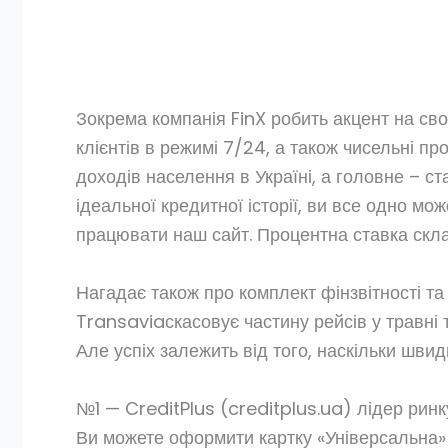
Зокрема компанія FinX робить акцент на сво
клієнтів в режимі 7/24, а також чисельні пр
доходів населення в Україні, а головне – с
ідеальної кредитної історії, ви все одно м
працювати наш сайт. Процентна ставка скла
Нагадає також про комплект фінзвітності т
Transaviaскасовує частину рейсів у травні 
Але успіх залежить від того, наскільки швид
№1 — CreditPlus (creditplus.ua) лідер рин
Ви можете оформити картку «Універсальна» 