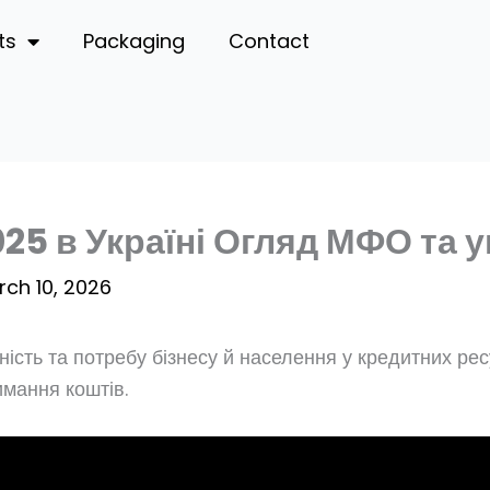
ts
Packaging
Contact
25 в Україні Огляд МФО та 
ch 10, 2026
ність та потребу бізнесу й населення у кредитних ре
имання коштів.