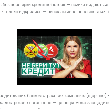
без перевірки кредитної історії — позики видаються 
які тільки відкрились — ринок активно поповнюється 
едитованих банком страхових компаніях (щорічно) –
 за дострокове погашення — ця опція може заощадити