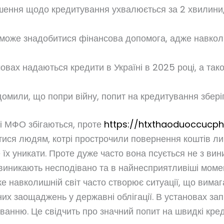
шення щодо кредитування ухвалюється за 2 хвилини, 
може знадобитися фінансова допомога, адже навколиш
умовах надаються кредити в Україні в 2025 році, а та
домили, що попри війну, попит на кредитування збері
і МФО збігаються, проте
https://htxthaoduoccuc
тися людям, котрі прострочили повернення коштів лише
 їх уникати. Проте дуже часто вона псується не з вин
і виникають несподівано та в найнесприятливіші моме
е навколишній світ часто створює ситуації, що вим
их заощаджень у державні облігації. В установах за
ванню. Це свідчить про значний попит на швидкі кред