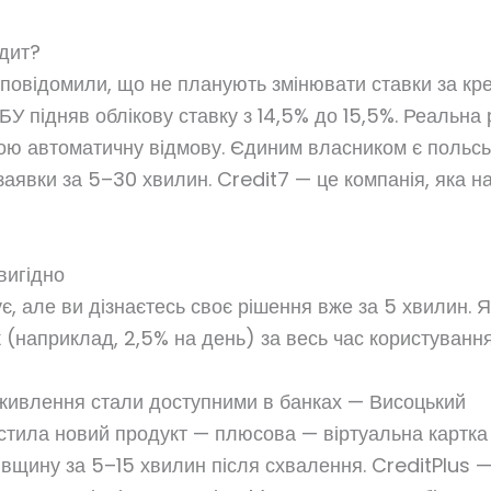
дит?
 повідомили, що не планують змінювати ставки за кр
БУ підняв облікову ставку з 14,5% до 15,5%. Реальна
бою автоматичну відмову. Єдиним власником є ​​польс
заявки за 5–30 хвилин. Credit7 — це компанія, яка н
вигідно
ує, але ви дізнаєтесь своє рішення вже за 5 хвилин.
 (наприклад, 2,5% на день) за весь час користування
оживлення стали доступними в банках — Висоцький
стила новий продукт — плюсова — віртуальна картка 
вщину за 5–15 хвилин після схвалення. CreditPlus —