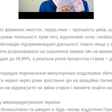
їх фірмових якостях, серед яких – прозорість умов, 
ограми лояльності. Крім того, відзначимо хоча і незб
табілізацію підприємницької діяльності. Навіть якщо 
ожете розраховувати на схвалення заявки. Ми не може
дає до 14,99%, а реальна річна процентна ставка – д
а порядок перенесення минулорічних податкових збит
та червні через різке зростання цін на авіаційне пал
ко ви відреагуєте на зміни ставок і зможете знайти н
ку мікрокредитування України
безкоштовно та швидко в будь-якому відділенні При