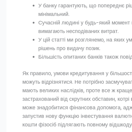
У банку гарантують, що попереднє рі
мінімальний.
Сучасній людині у будь-який момент 
вимагають несподіваних витрат.
У цій статті ми розглянемо, на яких 
рішень про видачу позик.
Більшість опитаних банків також пові
Як правило, умови кредитування у більшост
можуть відрізнятися. Не потрібно засмучува
мають великих наслідків, проте все ж краще
застрахований від скрутних обставин, котр
може знадобитися фінансова допомога, адж
запустив нову функцію інвестування валютн
кошти фізосіб підлягають повному відшкоду