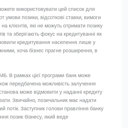
можете використовувати цей список для
т умови позики, відсоткові ставки, вимоги
на клієнтів, які не можуть отримати позику
в та зберігають фокус на кредитуванні як
ідновили кредитування населення лише у
жними, хоча бізнес прагне розширення, в
МБ. В рамках цієї програми банк може
також передбачена можливість залучення
установа може відмовити у наданні кредиту
вувати. Звичайно, позичальник має надати
ий потік. Заступник голови правління банку
ня позик бізнесу, який веде