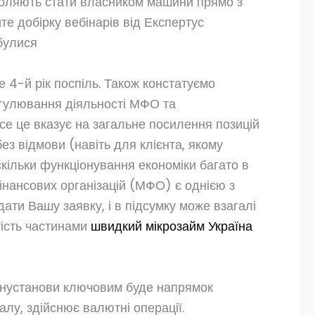
зволяють стати власником машини прямо з
е добірку вебінарів від Експертус
булися
 4-й рік поспіль. Також констатуємо
гулювання діяльності МФО та
се це вказує на загальне посилення позицій
з відмови (навіть для клієнта, якому
кільки функціонування економіки багато в
інансових організацій (МФО) є однією з
дати Вашу заявку, і в підсумку може взагалі
тість частинами
швидкий мікрозайм Україна
фінустанови ключовим буде напрямок
алу, здійснює валютні операції.