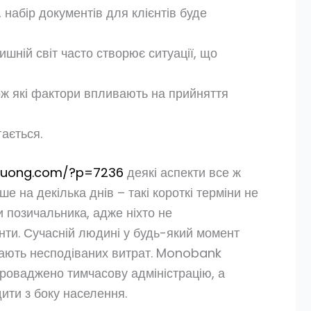
набір документів для клієнтів буде
ній світ часто створює ситуації, що
кож які фактори впливають на прийняття
гається.
phuong.com/?p=7236
деякі аспекти все ж
 на декілька днів – такі короткі терміни не
и позичальника, адже ніхто не
нти. Сучасній людині у будь-який момент
агають несподіваних витрат. Monobank
проваджено тимчасову адміністрацію, а
ити з боку населення.