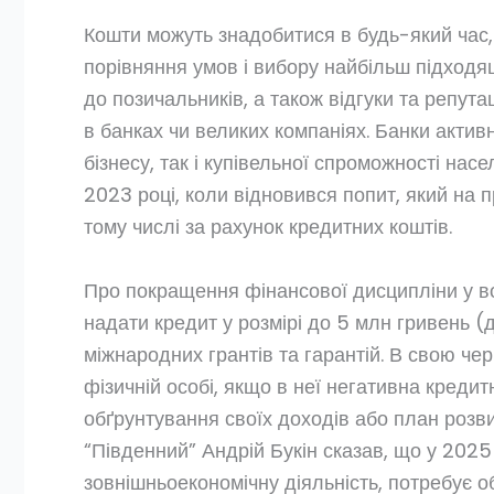
Кошти можуть знадобитися в будь-який час,
порівняння умов і вибору найбільш підходящ
до позичальників, а також відгуки та репута
в банках чи великих компаніях. Банки акти
бізнесу, так і купівельної спроможності н
2023 році, коли відновився попит, який на 
тому числі за рахунок кредитних коштів.
Про покращення фінансової дисципліни у во
надати кредит у розмірі до 5 млн гривень 
міжнародних грантів та гарантій. В свою че
фізичній особі, якщо в неї негативна кредит
обґрунтування своїх доходів або план розви
“Південний” Андрій Букін сказав, що у 202
зовнішньоекономічну діяльність, потребує об