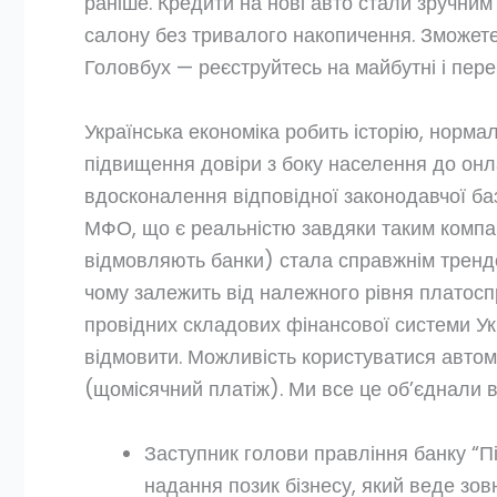
раніше. Кредити на нові авто стали зручни
салону без тривалого накопичення. Зможете
Головбух — реєструйтесь на майбутні і пере
Українська економіка робить історію, норма
підвищення довіри з боку населення до о
вдосконалення відповідної законодавчої ба
МФО, що є реальністю завдяки таким компані
відмовляють банки) стала справжнім трендо
чому залежить від належного рівня платосп
провідних складових фінансової системи Укра
відмовити. Можливість користуватися автом
(щомісячний платіж). Ми все це об’єднали в
Заступник голови правління банку “П
надання позик бізнесу, який веде зовн