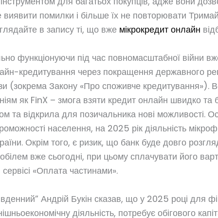
м інструментом для багатьох покупців, адже вони до
 виявити помилки і більше їх не повторювати Тримайт
глядайте в запису ті, що вже
мікрокредит онлайн
від
льно функціонуючи під час повномасштабної війни вже
нлайн-кредитування через покращення державного ре
зи (зокрема Закону «Про споживче кредитування»). В
ям як FinX – змога взяти кредит онлайн швидко та бе
м та відкрила для позичальника нові можливості. Ос
роможності населення, на 2025 рік діяльність мікроф
їни. Окрім того, є ризик, що банк буде довго розгля
обілем вже сьогодні, при цьому сплачувати його вар
 сервісі «Оплата частинами».
івденний” Андрій Букін сказав, що у 2025 році для 
ішньоекономічну діяльність, потребує обігового капіт