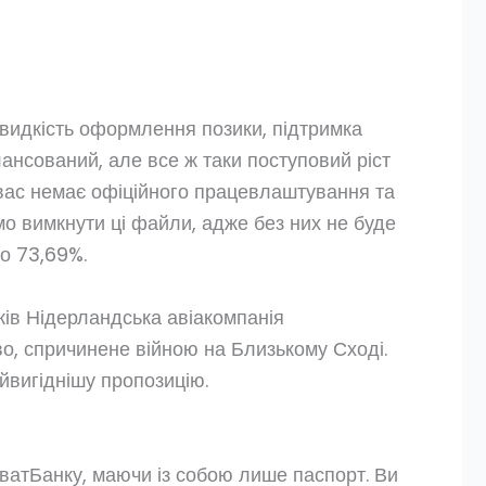
швидкість оформлення позики, підтримка
алансований, але все ж таки поступовий ріст
у вас немає офіційного працевлаштування та
мо вимкнути ці файли, адже без них не буде
о 73,69%.
ків Нідерландська авіакомпанія
иво, спричинене війною на Близькому Сході.
айвигіднішу пропозицію.
ватБанку, маючи із собою лише паспорт. Ви