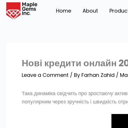
Skip
Home
About
Produc
to
content
Нові кредити онлайн 20
Leave a Comment
/ By
Farhan Zahid
/
Mar
Така динаміка свідчить про зростаючу актив
популярним через зручність і швидкість отр