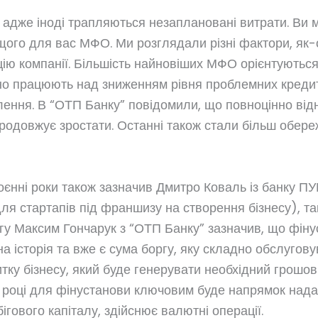
 адже іноді трапляються незаплановані витрати. Ви 
ого для вас МФО. Ми розглядали різні фактори, як-о
цію компанії. Більшість найновіших МФО орієнтуються 
вно працюють над зниженням рівня проблемних кредиті
аселення. В “ОТП Банку” повідомили, що повноцінно в
продовжує зростати. Останні також стали більш обере
єнні роки також зазначив Дмитро Коваль із банку ПУ
(для стартапів під франшизу на створення бізнесу), 
ргу Максим Гончарук з “ОТП Банку” зазначив, що фін
на історія та вже є сума боргу, яку складно обслуго
тку бізнесу, який буде генерувати необхідний грошов
5 році для фінустанови ключовим буде напрямок надан
ігового капіталу, здійснює валютні операції.